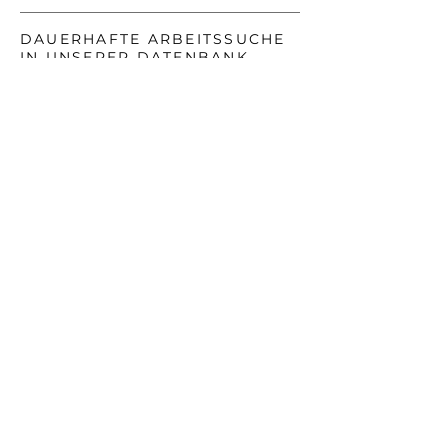
DAUERHAFTE ARBEITSSUCHE
IN UNSERER DATENBANK
15 TAGE
DIE DURCHSCHNITTLICHE
ZEIT, DIE WIR BENÖTIGEN, UM
EINEN DAUERJOB ZU
BESETZEN
KARRIERE
Wir suchen innovative
Talente für unser Team.
Sehen Sie sich alle
Positionen an und
reichen Sie Ihren